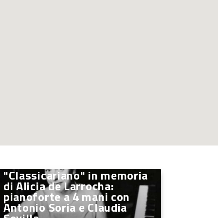
"Classicariano" in memoria
di Alicia de Larrocha:
pianoforte a 4 mani con
Antonio Soria e Claudia