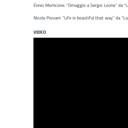
Ennio Morricone: “Omaggio a Sergio Leone” da “Un pu
Nicola Piovani: “Life is beautiful that way” da “La 
VIDEO