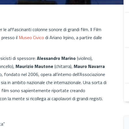
r le affascinanti colonne sonore di grandi film. Il Film
o
presso il
Museo Civico
di Ariano Irpino, a partire dalle
cisti di spessore:
Alessandro Marino
(violino),
oncello),
Maurizio Mautone
(chitarra),
Mauro Navarra
co, fondato nel 2006, opera all’interno dell’Associazione
ti sia in ambito nazionale che internazionale. Una sorta di
i film sono sapientemente riportate creando
on la mente si ricollega ai capolavori di grandi registi.
ta”