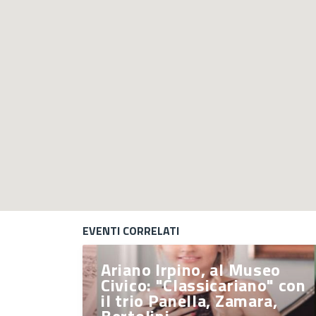
EVENTI CORRELATI
Ariano Irpino, al Museo
Civico: "Classicariano" con
il trio Panella, Zamara,