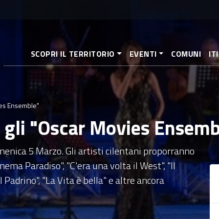
Salta
al
contenuto
principale
SCOPRI IL TERRITORIO
EVENTI
COMUNI
IT
ies Ensemble"
n gli "Oscar Movies Ensemb
enica 5 Marzo. Gli artisti cilentani proporranno
ema Paradiso", "C'era una volta il West", "Il
Il Padrino", "La Vita è bella" e altre ancora