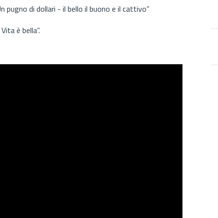
gno di dollari - il bello il buono e il cattivo”
Vita è bella”.