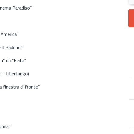
Cinema Paradiso”
n America”
 Il Padrino”
a” da “Evita”
n - Libertango)
a finestra di fronte”
donna”