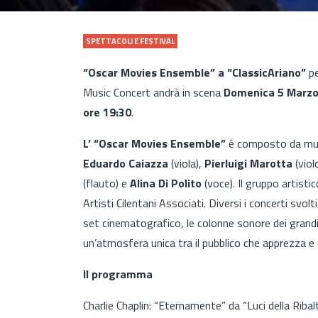
SPETTACOLI E FESTIVAL
“Oscar Movies Ensemble” a “ClassicAriano”
pe
Music Concert andrà in scena
Domenica 5 Marz
ore 19:30
.
L’ “Oscar Movies Ensemble”
è composto da musi
Eduardo Caiazza
(viola),
Pierluigi Marotta
(viol
(flauto) e
Alina Di Polito
(voce). Il gruppo artisti
Artisti Cilentani Associati. Diversi i concerti svol
set cinematografico, le colonne sonore dei grand
un’atmosfera unica tra il pubblico che apprezza e c
Il programma
Charlie Chaplin: “Eternamente” da “Luci della Ribal