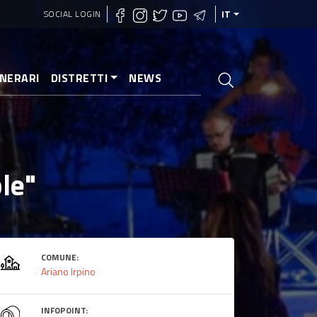
SOCIAL LOGIN
IT
INERARI
DISTRETTI
NEWS
le"
COMUNE:
Ariano Irpino
INFOPOINT: