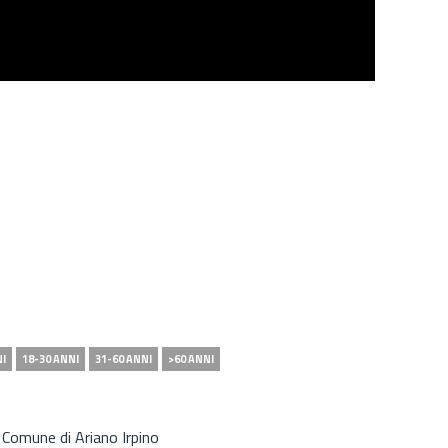
NI
18-30 ANNI
31-60 ANNI
>60 ANNI
l Comune di Ariano Irpino