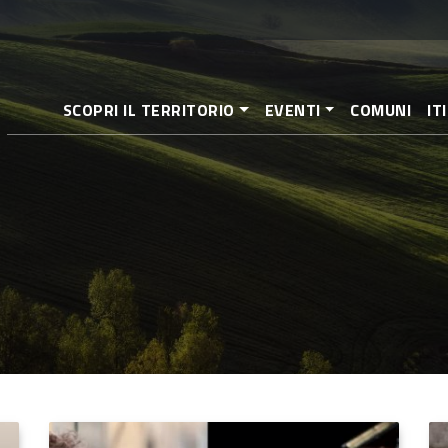
Salta
al
contenuto
principale
SCOPRI IL TERRITORIO
EVENTI
COMUNI
IT