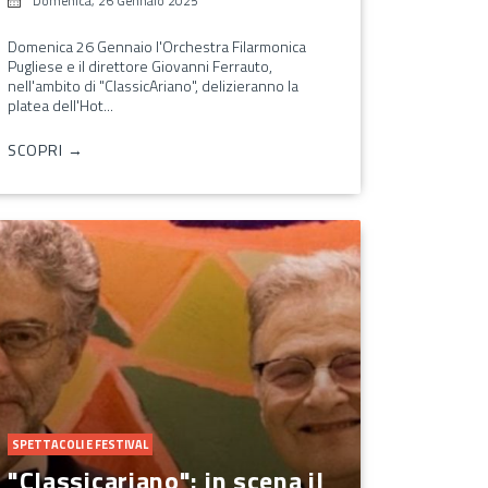
Domenica, 26 Gennaio 2025
Domenica 26 Gennaio l'Orchestra Filarmonica
Pugliese e il direttore Giovanni Ferrauto,
nell'ambito di "ClassicAriano", delizieranno la
platea dell'Hot...
SCOPRI →
SPETTACOLI E FESTIVAL
"Classicariano": in scena il