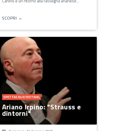
Canino è un ritorno alla rassegna arianese...
SCOPRI →
SPETTACOLI E FESTIVAL
Ariano Irpino: "Strauss e
dintorni"