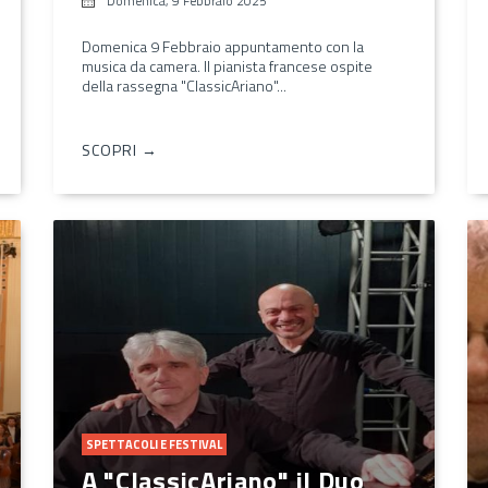
Domenica, 9 Febbraio 2025
Domenica 9 Febbraio appuntamento con la
musica da camera. Il pianista francese ospite
della rassegna "ClassicAriano"...
SCOPRI →
SPETTACOLI E FESTIVAL
A "ClassicAriano" il Duo