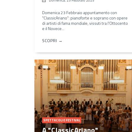
Domenica, 23 Febbraio 2025
Domenica 23 Febbraio appuntamento con
"ClassicAriano": pianoforte e soprano con opere
di artisti di fama mondiale, vissuti tra l'Ottocento
e il Novece...
SCOPRI →
SPETTACOLI E FESTIVAL
A "ClassicAriano"