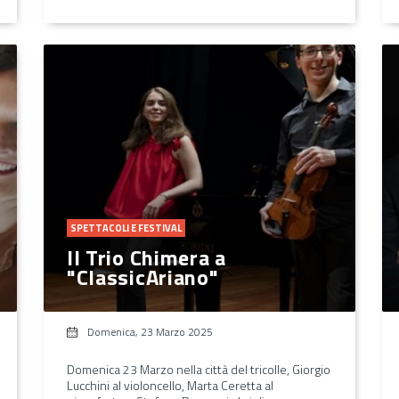
SPETTACOLI E FESTIVAL
Il Trio Chimera a
"ClassicAriano"
Domenica, 23 Marzo 2025
Domenica 23 Marzo nella città del tricolle, Giorgio
Lucchini al violoncello, Marta Ceretta al