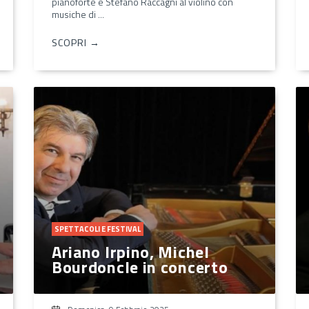
pianoforte e Stefano Raccagni al violino con
musiche di ...
SCOPRI →
SPETTACOLI E FESTIVAL
Ariano Irpino, Michel
Bourdoncle in concerto