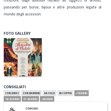
passando per borse, bijoux e altre produzioni legate al
mondo degli accessori.
FOTO GALLERY
CONSIGLIATI
CON AMICI
CON BAMBINI
DA SOLO
IN COPPIA
<18 ANNI
18-30 ANNI
31-60 ANNI
>60 ANNI
COMUNE: