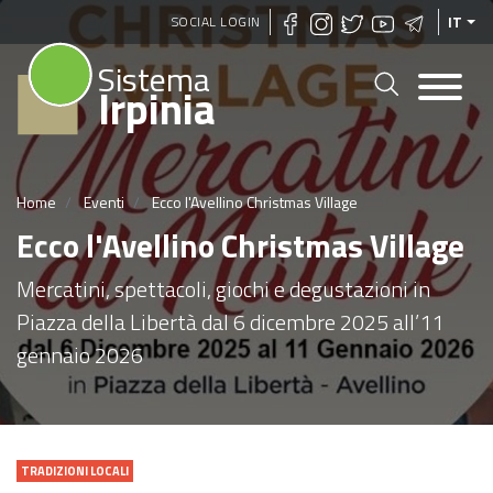
Salta
SOCIAL LOGIN
IT
al
Sistema
contenuto
Irpinia
principale
Home
Eventi
Ecco l'Avellino Christmas Village
Ecco l'Avellino Christmas Village
Mercatini, spettacoli, giochi e degustazioni in
Piazza della Libertà dal 6 dicembre 2025 all’11
gennaio 2026
TRADIZIONI LOCALI