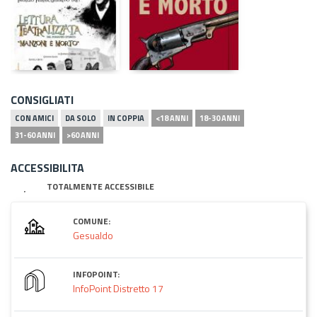
CONSIGLIATI
CON AMICI
DA SOLO
IN COPPIA
<18 ANNI
18-30 ANNI
31-60 ANNI
>60 ANNI
ACCESSIBILITA
TOTALMENTE ACCESSIBILE
COMUNE:
Gesualdo
INFOPOINT:
InfoPoint Distretto 17