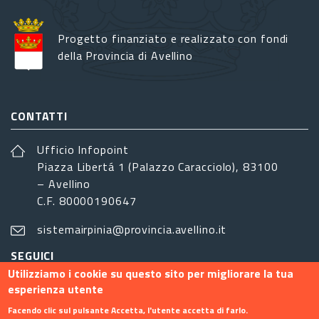
Progetto finanziato e realizzato con fondi
della Provincia di Avellino
CONTATTI
Ufficio Infopoint
Piazza Libertá 1 (Palazzo Caracciolo), 83100
– Avellino
C.F. 80000190647
sistemairpinia@provincia.avellino.it
SEGUICI
Utilizziamo i cookie su questo sito per migliorare la tua
esperienza utente
Facendo clic sul pulsante Accetta, l'utente accetta di farlo.