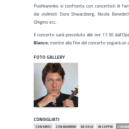
Pushkarenko si confronta con concertisti di fam
dai violinisti Dora Shwarzberg, Nicola Benedett
Ghigino ecc.
Il concerto sarà preceduto alle ore 17.30 dall’O
Bianco
; mentre alla fine del concerto seguirà un ap
FOTO GALLERY
CONSIGLIATI
CON AMICI
CON BAMBINI
DA SOLO
IN COPPIA
<18 AN