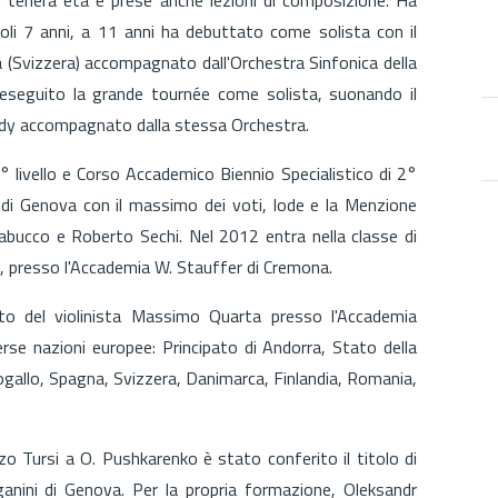
 soli 7 anni, a 11 anni ha debuttato come solista con il
a (Svizzera) accompagnato dall'Orchestra Sinfonica della
a eseguito la grande tournée come solista, suonando il
ldy accompagnato dalla stessa Orchestra.
° livello e Corso Accademico Biennio Specialistico di 2°
i’ di Genova con il massimo dei voti, lode e la Menzione
Trabucco e Roberto Sechi. Nel 2012 entra nella classe di
, presso l'Accademia W. Stauffer di Cremona.
to del violinista Massimo Quarta presso l'Accademia
rse nazioni europee: Principato di Andorra, Stato della
togallo, Spagna, Svizzera, Danimarca, Finlandia, Romania,
o Tursi a O. Pushkarenko è stato conferito il titolo di
anini di Genova. Per la propria formazione, Oleksandr