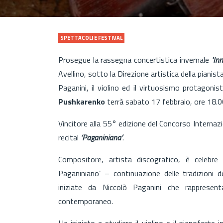
SPETTACOLI E FESTIVAL
Prosegue la rassegna concertistica invernale
'In
Avellino, sotto la Direzione artistica della pianist
Paganini, il violino ed il virtuosismo protagonist
Pushkarenko
terrà sabato 17 febbraio, ore 18.00
Vincitore alla 55° edizione del Concorso Internaz
recital
‘Paganiniana’
.
Compositore, artista discografico, è celebre 
Paganiniano’ – continuazione delle tradizioni d
iniziate da Niccolò Paganini che rappresent
contemporaneo.
Ha iniziato a studiare il violino e il pianoforte