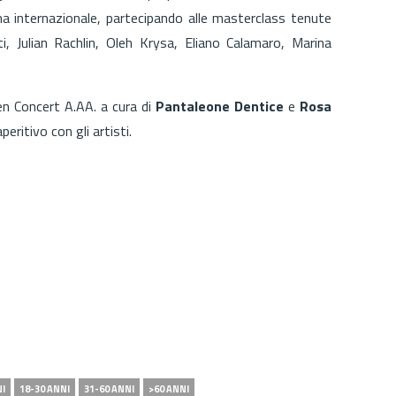
a internazionale, partecipando alle masterclass tenute
i, Julian Rachlin, Oleh Krysa, Eliano Calamaro, Marina
pen Concert A.AA. a cura di
Pantaleone Dentice
e
Rosa
eritivo con gli artisti.
NI
18-30 ANNI
31-60 ANNI
>60 ANNI