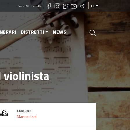
SOCIAL LOGIN
IT
INERARI
DISTRETTI
NEWS
 violinista
COMUNE:
Manocalzati