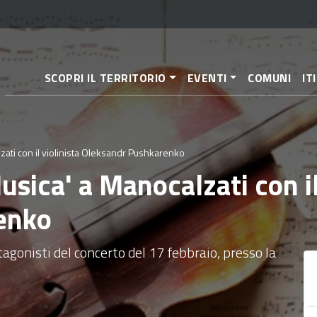
Salta
al
contenuto
principale
SCOPRI IL TERRITORIO
EVENTI
COMUNI
IT
zati con il violinista Oleksandr Pushkarenko
usica' a Manocalzati con il
enko
otagonisti del concerto del 17 febbraio, presso la