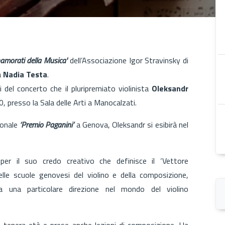
namorati della Musica'
dell’Associazione Igor Stravinsky di
a
Nadia Testa
.
i del concerto che il pluripremiato violinista
Oleksandr
, presso la Sala delle Arti a Manocalzati.
ionale
‘Premio Paganini’
a Genova, Oleksandr si esibirà nel
per il suo credo creativo che definisce il ‘Vettore
elle scuole genovesi del violino e della composizione,
a una particolare direzione nel mondo del violino
 in tenera età e prese anche lezioni di composizione. Ha