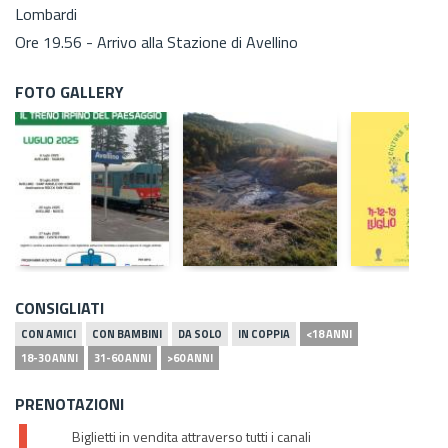
Lombardi
Ore 19.56 - Arrivo alla Stazione di Avellino
FOTO GALLERY
CONSIGLIATI
CON AMICI
CON BAMBINI
DA SOLO
IN COPPIA
<18 ANNI
18-30 ANNI
31-60 ANNI
>60 ANNI
PRENOTAZIONI
Biglietti in vendita attraverso tutti i canali