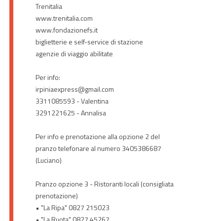
Trenitalia
www.trenitalia.com
www.fondazionefs.it
biglietterie e self-service di stazione
agenzie di viaggio abilitate
Per info:
irpiniaexpress@gmail.com
3311085593 - Valentina
3291221625 - Annalisa
Per info e prenotazione alla opzione 2 del
pranzo telefonare al numero 3405386687
(Luciano)
Pranzo opzione 3 - Ristoranti locali (consigliata
prenotazione)
• "La Ripa" 0827 215023
• "La Ruota" 0827 45267