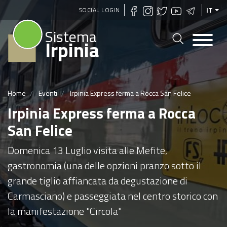
Salta
SOCIAL LOGIN
IT
al
Sistema
contenuto
Irpinia
principale
Home
Eventi
Irpinia Express ferma a Rocca San Felice
Irpinia Express ferma a Rocca
San Felice
Domenica 13 Luglio visita alle Mefite,
gastronomia (una delle opzioni pranzo sotto il
grande tiglio affiancata da degustazione di
Carmasciano) e passeggiata nel centro storico con
la manifestazione "Circola"