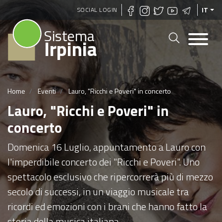
Salta
SOCIAL LOGIN
IT
al
Sistema
contenuto
Irpinia
principale
Home
Eventi
Lauro, "Ricchi e Poveri" in concerto
Lauro, "Ricchi e Poveri" in
concerto
Domenica 16 Luglio, appuntamento a Lauro con
l'imperdibile concerto dei "Ricchi e Poveri". Uno
spettacolo esclusivo che ripercorrerà più di mezzo
secolo di successi, in un viaggio musicale tra
ricordi ed emozioni con i brani che hanno fatto la
storia della musica italiana