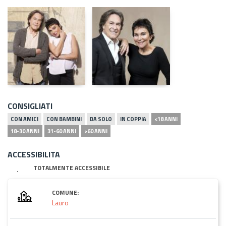
CONSIGLIATI
CON AMICI
CON BAMBINI
DA SOLO
IN COPPIA
<18 ANNI
18-30 ANNI
31-60 ANNI
>60 ANNI
ACCESSIBILITA
TOTALMENTE ACCESSIBILE
COMUNE:
Lauro