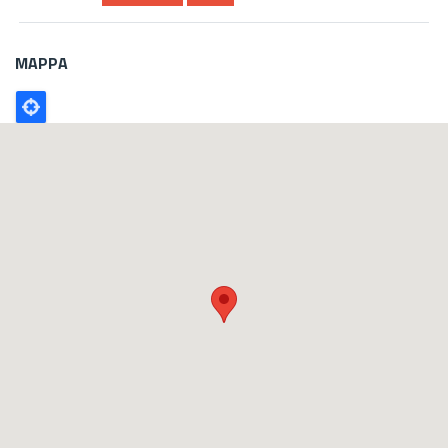
MAPPA
Poligono
GEO