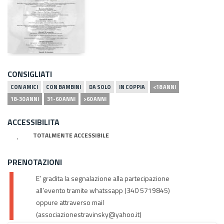
CONSIGLIATI
CON AMICI
CON BAMBINI
DA SOLO
IN COPPIA
<18 ANNI
18-30 ANNI
31-60 ANNI
>60 ANNI
ACCESSIBILITA
TOTALMENTE ACCESSIBILE
PRENOTAZIONI
E’ gradita la segnalazione alla partecipazione
all’evento tramite whatssapp (340 5719845)
oppure attraverso mail
(associazionestravinsky@yahoo.it)