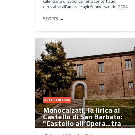
calendario di appuntamenti concertistici
dedicatati all'amore e agli Anniversari del 2024...
SCOPRI →
ARTE E CULTURA
Manocalzati, la lirica al
Castello di San Barbato:
"Castello all’Opera…tra
Opera e canzoni"