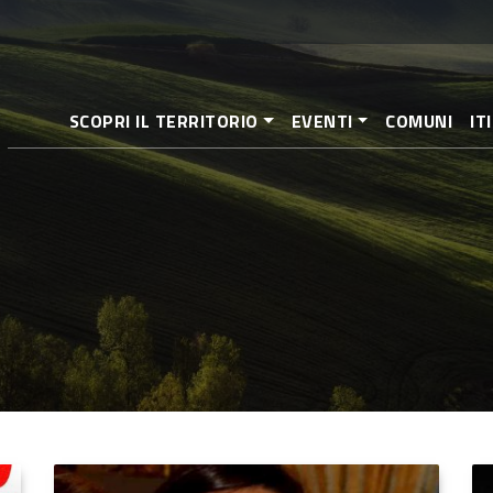
Salta
al
contenuto
principale
SCOPRI IL TERRITORIO
EVENTI
COMUNI
IT