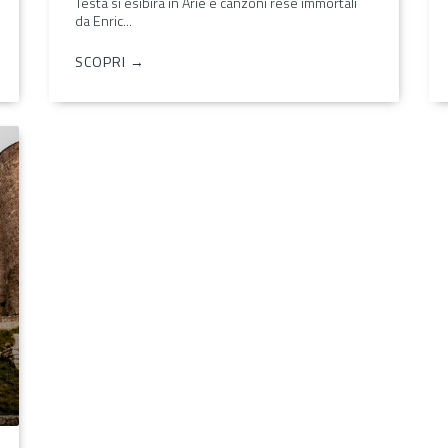
Testa si esibirà in Arie e canzoni rese immortali
da Enric...
SCOPRI →