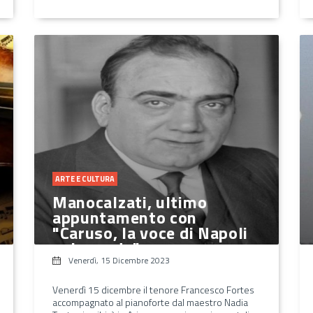
ARTE E CULTURA
Manocalzati, ultimo
appuntamento con
"Caruso, la voce di Napoli
nel mondo"
Venerdì, 15 Dicembre 2023
Venerdì 15 dicembre il tenore Francesco Fortes
accompagnato al pianoforte dal maestro Nadia