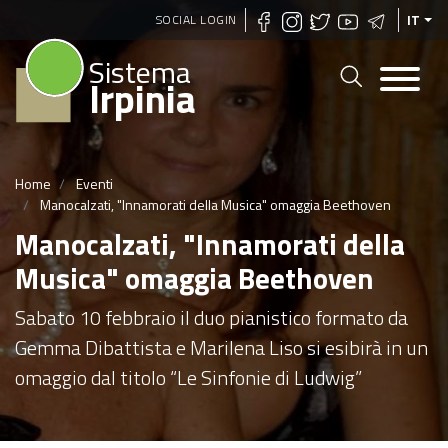
Salta
SOCIAL LOGIN
IT
al
Sistema
contenuto
Irpinia
principale
Home
Eventi
Manocalzati, "Innamorati della Musica" omaggia Beethoven
Manocalzati, "Innamorati della
Musica" omaggia Beethoven
Sabato 10 febbraio il duo pianistico formato da
Gemma Dibattista e Marilena Liso si esibirà in un
omaggio dal titolo “Le Sinfonie di Ludwig”