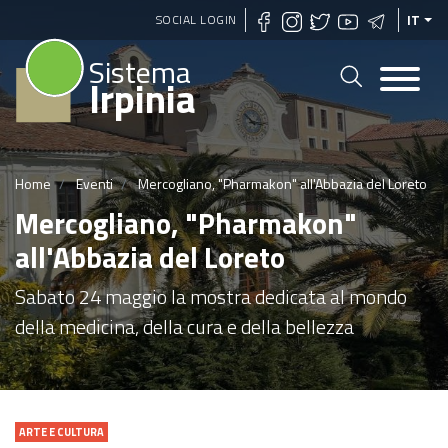
Salta
SOCIAL LOGIN
IT
al
Sistema
contenuto
Irpinia
principale
Home
Eventi
Mercogliano, "Pharmakon" all'Abbazia del Loreto
Mercogliano, "Pharmakon"
all'Abbazia del Loreto
Sabato 24 maggio la mostra dedicata al mondo
della medicina, della cura e della bellezza
ARTE E CULTURA