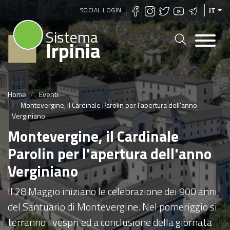
Salta
SOCIAL LOGIN
IT
al
Sistema
contenuto
Irpinia
principale
Home
Eventi
Montevergine, il Cardinale Parolin per l'apertura dell'anno
Verginiano
Montevergine, il Cardinale
Parolin per l'apertura dell'anno
Verginiano
Il 28 Maggio iniziano le celebrazione dei 900 anni
del Santuario di Montevergine. Nel pomeriggio si
terranno i vespri ed a conclusione della giornata