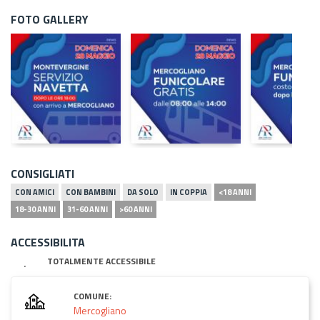
FOTO GALLERY
CONSIGLIATI
CON AMICI
CON BAMBINI
DA SOLO
IN COPPIA
<18 ANNI
18-30 ANNI
31-60 ANNI
>60 ANNI
ACCESSIBILITA
TOTALMENTE ACCESSIBILE
COMUNE:
Mercogliano