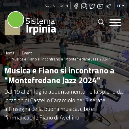
Salta
SOCIAL LOGIN
IT
al
Sistema
contenuto
Irpinia
principale
Home
Eventi
Musica e Fiano si incontrano a "Montefredane Jazz 2024"
Musica e Fiano si incontrano a
"Montefredane Jazz 2024"
Dal 19 al 21 luglio appuntamento nella splendida
location di Castello Caracciolo per 3 serate
all'insegna della buona musica, cibo e
l'immancabile Fiano di Avellino