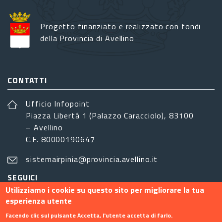
Progetto finanziato e realizzato con fondi
della Provincia di Avellino
CONTATTI
Ufficio Infopoint
Piazza Libertá 1 (Palazzo Caracciolo), 83100
– Avellino
C.F. 80000190647
sistemairpinia@provincia.avellino.it
SEGUICI
Utilizziamo i cookie su questo sito per migliorare la tua
esperienza utente
Facendo clic sul pulsante Accetta, l'utente accetta di farlo.