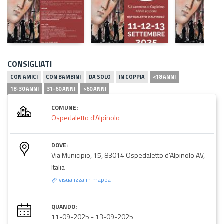
CONSIGLIATI
CON AMICI
CON BAMBINI
DA SOLO
IN COPPIA
<18 ANNI
18-30 ANNI
31-60 ANNI
>60 ANNI
COMUNE:
Ospedaletto d'Alpinolo
DOVE:
Via Municipio, 15, 83014 Ospedaletto d'Alpinolo AV,
Italia
visualizza in mappa
QUANDO:
11-09-2025
-
13-09-2025