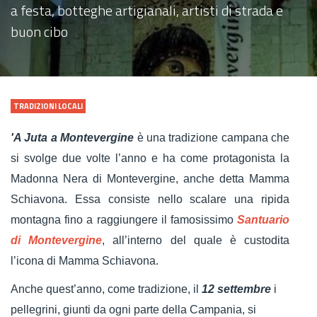
a festa, botteghe artigianali, artisti di strada e
buon cibo
TRADIZIONI LOCALI
'A Juta a Montevergine
è una tradizione campana che
si svolge due volte l’anno e ha come protagonista la
Madonna Nera di Montevergine, anche detta Mamma
Schiavona. Essa consiste nello scalare una ripida
montagna fino a raggiungere il famosissimo
Santuario
di Montevergine
, all’interno del quale è custodita
l’icona di Mamma Schiavona.
Anche quest’anno, come tradizione, il
12 settembre
i
pellegrini, giunti da ogni parte della Campania, si