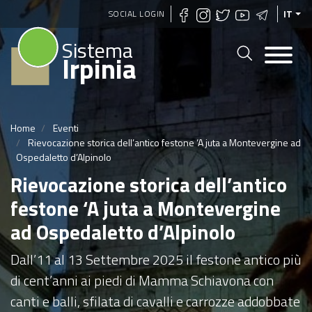
Salta
SOCIAL LOGIN
IT
al
Sistema
contenuto
Irpinia
principale
Home
Eventi
Rievocazione storica dell’antico festone ‘A juta a Montevergine ad
Ospedaletto d’Alpinolo
Rievocazione storica dell’antico
festone ‘A juta a Montevergine
ad Ospedaletto d’Alpinolo
Dall’11 al 13 Settembre 2025 il festone antico più
di cent’anni ai piedi di Mamma Schiavona con
canti e balli, sfilata di cavalli e carrozze addobbate