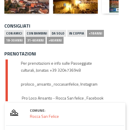
CONSIGLIATI
CON AMICI
CON BAMBINI
DA SOLO
IN COPPIA
<18 ANNI
18-30 ANNI
31-60 ANNI
>60 ANNI
PRENOTAZIONI
Per prenotazioni e info sulle Passeggiate
culturali, Jonatas +39 3204736948
proloco_ansanto_roccasanfelice, Instagram
Pro Loco Ansanto - Rocca San felice , Facebook
COMUNE:
Rocca San Felice