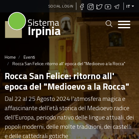
Salta
SOCIAL LOGIN
IT
al
Sistema
contenuto
Irpinia
principale
Home
Eventi
Rocca San Felice: ritorno all' epoca del "Medioevo a la Rocca"
Rocca San Felice: ritorno all'
epoca del "Medioevo a la Rocca"
Dal 22 al 25 Agosto 2024 l'atmosfera magica e
affascinante dell'età storica del Medioevo radice
dell'Europa, periodo nativo delle lingue attuali, dei
popoli moderni, delle molte tradizioni, dei castelli
e delle cattedrali gotiche