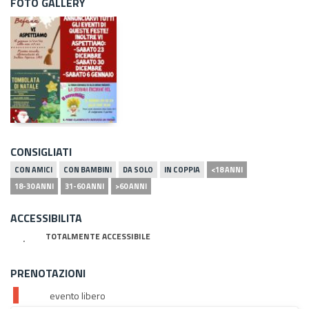
FOTO GALLERY
CONSIGLIATI
CON AMICI
CON BAMBINI
DA SOLO
IN COPPIA
<18 ANNI
18-30 ANNI
31-60 ANNI
>60 ANNI
ACCESSIBILITA
TOTALMENTE ACCESSIBILE
PRENOTAZIONI
evento libero