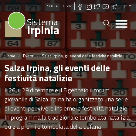
Salta
SOCIAL LOGIN
IT
al
Sistema
contenuto
Irpinia
principale
Home
Eventi
Salza Irpina, gli eventi delle festività natalizie
Salza Irpina, gli eventi delle
festività natalizie
Il 26, il 29 dicembre e il 5 gennaio il forum
giovanile di Salza Irpina ha organizzato una serie
di eventi per vivere insieme le festività natalizie.
In programma la tradizionale tombolata natalizia,
quiz a premi e tombolata della befana