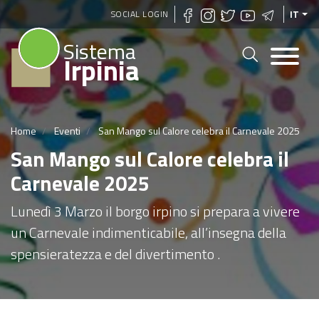
Salta
SOCIAL LOGIN
IT
al
Sistema
contenuto
Irpinia
principale
Home
Eventi
San Mango sul Calore celebra il Carnevale 2025
San Mango sul Calore celebra il
Carnevale 2025
Lunedì 3 Marzo il borgo irpino si prepara a vivere
un Carnevale indimenticabile, all’insegna della
spensieratezza e del divertimento .