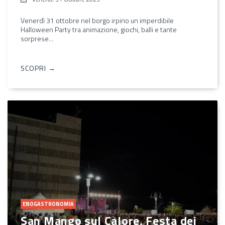
Venerdì 31 ottobre nel borgo irpino un imperdibile
Halloween Party tra animazione, giochi, balli e tante
sorprese...
SCOPRI →
ENOGASTRONOMIA
San Mango sul Calore, Festa dei