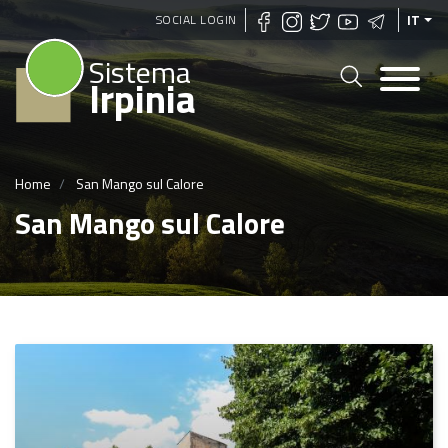
Salta
SOCIAL LOGIN
IT
al
Sistema
contenuto
Irpinia
principale
Home
San Mango sul Calore
San Mango sul Calore