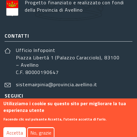
Progetto finanziato e realizzato con fondi
della Provincia di Avellino
CONTATTI
Ufficio Infopoint
Piazza Libertá 1 (Palazzo Caracciolo), 83100
– Avellino
C.F. 80000190647
sistemairpinia@provincia.avellino.it
SEGUICI
Utilizziamo i cookie su questo sito per migliorare la tua
esperienza utente
Facendo clic sul pulsante Accetta, l'utente accetta di farlo.
Footer menu
Accetta
No, grazie
Contatti
Info
Privacy