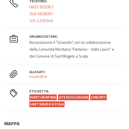
TELEFONO:
0825 902063
349 5828007
331 4335946
ORGANIZZATORE:
Associazione il "Girasole", con la collaborazione
della Comunità Montana "Partenio - Vallo Lauro" e
del Comune di Sant'Angelo a Scala
ALLEGATI:
Locandina
ETICHETTA:
EVENTI IN IRPINIA
GITE ED ESCURSIONI
CONCERTI
SANT'ANGELO A SCALA
MAPPA