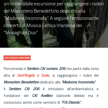
un'imperdibile escursione per raggiungere i ruderi
del Monastero Benedettino dedicato alla
"Madonna Incoronata". A seguire l'emozionante
concerto di Musica Celtica Irlandese dei
"Monaghan Duo"
GITE ED ESCURSIONI
Percorrendo il
Sentiero CAI numero 206
che parte dalla zona
alta di
Sant’Angelo a Scala
, si raggiungono i ruderi del
Monastero Benedettino
dedicato alla
"Madonna Incoronata"
.
Il
Sentiero CAI 206
è intitolato all’ambientalista e
fondatore del
CAI Avellino
Giancarlo Nebbia
ma è
conosciuto anche come sentiero di
"Frà Diavolo"
.