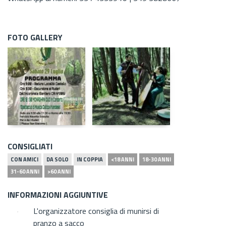
FOTO GALLERY
CONSIGLIATI
CON AMICI
DA SOLO
IN COPPIA
<18 ANNI
18-30 ANNI
31-60 ANNI
>60 ANNI
INFORMAZIONI AGGIUNTIVE
L'organizzatore consiglia di munirsi di
pranzo a sacco