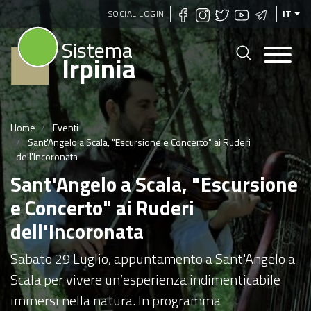
Salta
SOCIAL LOGIN
IT
al
Sistema
contenuto
Irpinia
principale
Home
Eventi
Sant'Angelo a Scala, "Escursione e Concerto" ai Ruderi
dell'Incoronata
Sant'Angelo a Scala, "Escursione
e Concerto" ai Ruderi
dell'Incoronata
Sabato 29 Luglio, appuntamento a Sant'Angelo a
Scala per vivere un’esperienza indimenticabile
immersi nella natura. In programma