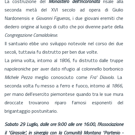
La costruzione del
Monastero dell'Incoronata
risale alla
seconda metà del XVI secolo ad opera di Giulio
Nardonensis e
Giovanni Figueras
, i due giovani eremiti che
diedero origine al luogo di culto che poi divenne parte della
Congregazione Camaldolese
.
Il santuario ebbe uno sviluppo notevole nel corso dei due
secoli, tuttavia fu distrutto per ben due volte.
La prima volta, intorno al
1806
, fu distrutto dalle truppe
napoleoniche per aver dato rifugio al colonnello borbonico
Michele Pezza
meglio conosciuto come
Fra' Diavolo
. La
seconda volta fu messo a ferro e fuoco, intorno al
1866
,
per mano dell'esercito piemontese quando tra le sue mura
diroccate trovarono riparo famosi esponenti del
brigantaggio postunitario.
Sabato 29 Luglio, dalle ore 9:00 alle ore 16:00, l'Associazione
il "Girasole", in sinergia con la Comunità Montana "Partenio -