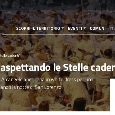
Salta
al
contenuto
principale
SCOPRI IL TERRITORIO
EVENTI
COMUNI
IT
telle cadenti"
o aspettando le Stelle caden
 Arcangelo apericena in white dress per una
tando la notte di San Lorenzo