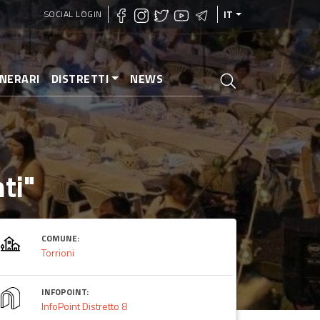
SOCIAL LOGIN
IT
INERARI
DISTRETTI
NEWS
ti"
COMUNE:
Torrioni
INFOPOINT:
InfoPoint Distretto 8