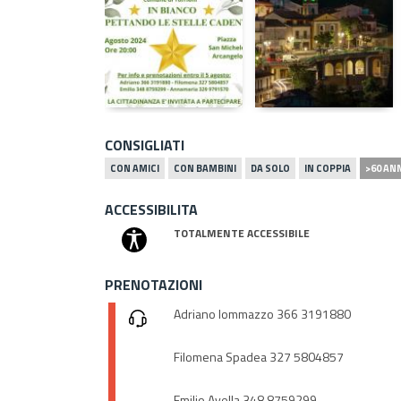
CONSIGLIATI
CON AMICI
CON BAMBINI
DA SOLO
IN COPPIA
>60 AN
ACCESSIBILITA
TOTALMENTE ACCESSIBILE
PRENOTAZIONI
Adriano Iommazzo 366 3191880
Filomena Spadea 327 5804857
Emilio Avella 348 8759299