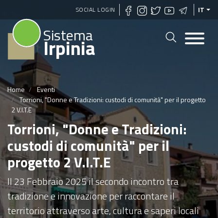
Salta
SOCIAL LOGIN
IT
al
Sistema
contenuto
Irpinia
principale
Home
Eventi
Torrioni, "Donne e Tradizioni: custodi di comunità" per il progetto
2 V.I.T.E
Torrioni, "Donne e Tradizioni:
custodi di comunità" per il
progetto 2 V.I.T.E
Il 23 Febbraio 2025 il secondo incontro tra
tradizione e innovazione per raccontare il
territorio attraverso arte, cultura e saperi locali