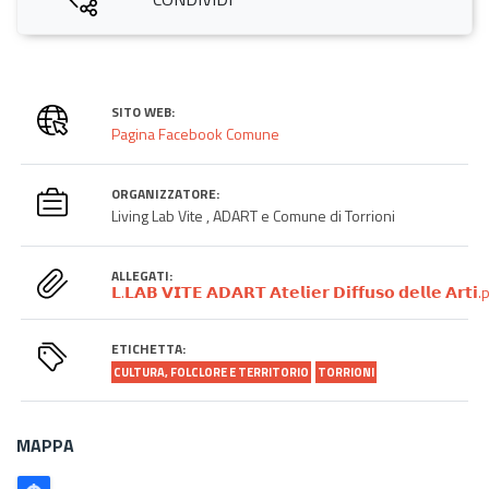
SITO WEB:
Pagina Facebook Comune
ORGANIZZATORE:
Living Lab Vite , ADART e Comune di Torrioni
ALLEGATI:
𝗟.𝗟𝗔𝗕 𝗩𝗜𝗧𝗘 𝗔𝗗𝗔𝗥𝗧 𝗔𝘁𝗲𝗹𝗶𝗲𝗿 𝗗𝗶𝗳𝗳𝘂𝘀𝗼 𝗱𝗲𝗹𝗹𝗲 𝗔𝗿𝘁𝗶
ETICHETTA:
CULTURA, FOLCLORE E TERRITORIO
TORRIONI
MAPPA
Poligono