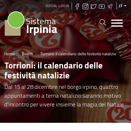
Salta
SOCIAL LOGIN
IT
al
Sistema
contenuto
Irpinia
principale
Home
Eventi
Torrioni: il calendario delle festività natalizie
Torrioni: il calendario delle
festività natalizie
Dal 15 al 28 dicembre nel borgo irpino, quattro
appuntamenti a tema natalizio saranno motivo
d'incontro per vivere insieme la magia del Natale