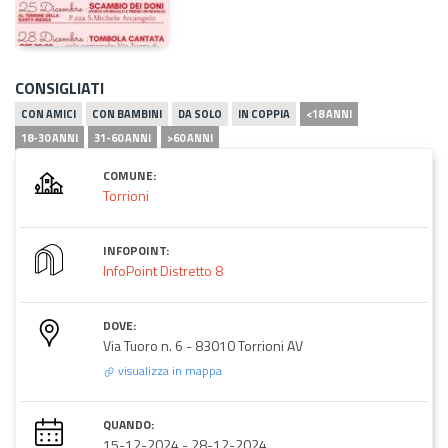
CONSIGLIATI
CON AMICI
CON BAMBINI
DA SOLO
IN COPPIA
<18 ANNI
18-30 ANNI
31-60 ANNI
>60 ANNI
COMUNE:
Torrioni
INFOPOINT:
InfoPoint Distretto 8
DOVE:
Via Tuoro n. 6 - 83010 Torrioni AV
visualizza in mappa
QUANDO:
15-12-2024
-
28-12-2024