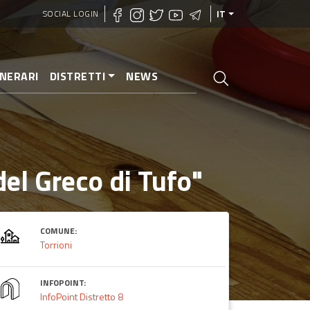
SOCIAL LOGIN
IT
INERARI
DISTRETTI
NEWS
 del Greco di Tufo"
COMUNE:
Torrioni
INFOPOINT:
InfoPoint Distretto 8