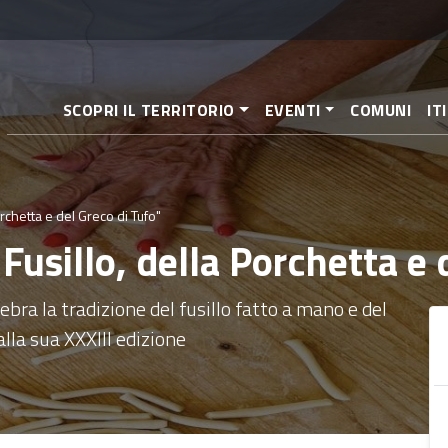
Salta
al
contenuto
principale
SCOPRI IL TERRITORIO
EVENTI
COMUNI
IT
orchetta e del Greco di Tufo"
 Fusillo, della Porchetta e
elebra la tradizione del fusillo fatto a mano e del
lla sua XXXIII edizione