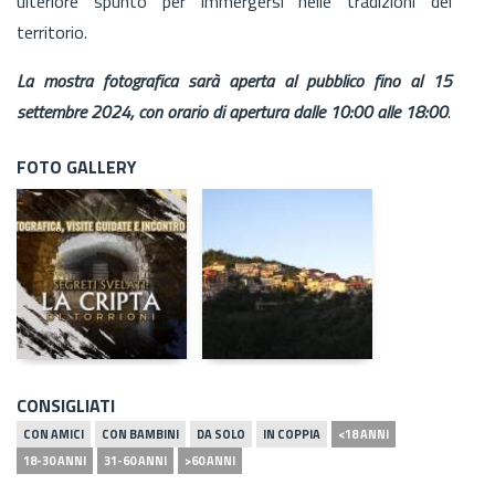
ulteriore spunto per immergersi nelle tradizioni del
territorio.
La mostra fotografica sarà aperta al pubblico fino al 15
settembre 2024, con orario di apertura dalle 10:00 alle 18:00
.
FOTO GALLERY
CONSIGLIATI
CON AMICI
CON BAMBINI
DA SOLO
IN COPPIA
<18 ANNI
18-30 ANNI
31-60 ANNI
>60 ANNI