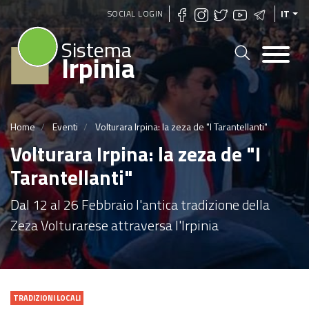
Salta
SOCIAL LOGIN
IT
al
Sistema
contenuto
Irpinia
principale
Home
Eventi
Volturara Irpina: la zeza de "I Tarantellanti"
Volturara Irpina: la zeza de "I
Tarantellanti"
Dal 12 al 26 Febbraio l'antica tradizione della
Zeza Volturarese attraversa l'Irpinia
TRADIZIONI LOCALI