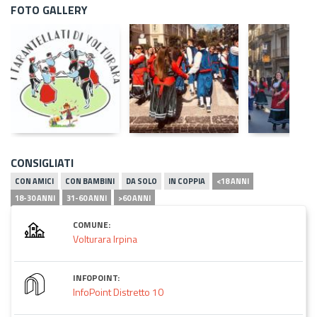
FOTO GALLERY
CONSIGLIATI
CON AMICI
CON BAMBINI
DA SOLO
IN COPPIA
<18 ANNI
18-30 ANNI
31-60 ANNI
>60 ANNI
COMUNE:
Volturara Irpina
INFOPOINT:
InfoPoint Distretto 10