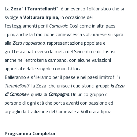
La
Zeza" I Tarantellanti"
è un evento folkloristico che si
svolge a
Volturara Irpina
, in occasione dei
festeggiamenti per il
Carnevale
. Così come in altri paesi
irpini, anche la tradizione carnevalesca volturarese si ispira
alla
Zeza napoletana
, rappresentazione popolare e
grottesca nata verso la metà del Seicento e diffusasi
anche nell'entroterra campano, con alcune variazioni
apportate dalle singole comunità locali.
Balleranno e sfileranno per il paese e nei paesi limitrofi "
I
Tarantellanti
" la Zeza che unisce i due storici gruppi:
la Zeza
di Cannone
e quella di
Campagna
. Un unico gruppo di
persone di ogni età che porta avanti con passione ed
orgoglio la tradizione del Carnevale a Volturara Irpina.
Programma Completo: