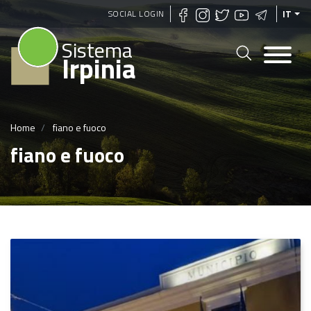
Salta
SOCIAL LOGIN
IT
al
Sistema
contenuto
Irpinia
principale
Home
fiano e fuoco
fiano e fuoco