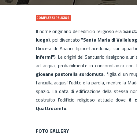
COMPLESSI RELIGIOSI
Il nome originario dell'edificio religioso era
Sancta
luogo)
, poi diventato
"Santa Maria di Valleluo
Diocesi di Ariano Irpino-Lacedonia, cui appar
Infermi")
. Le origini del Santuario risalgono a un
ad acqua, probabilmente in concomitanza con 
giovane pastorella sordomuta
, figlia di un m
fanciulla acquisì l'udito e la parola, mentre la Ma
spazio. La data di edificazione della stessa no
costruito l'edificio religioso attuale dove
è c
Quattrocento
.
FOTO GALLERY