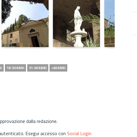
NI
18-30 ANNI
31-60 ANNI
>60 ANNI
approvazione dalla redazione.
 autenticato. Esegui accesso con
Social Login