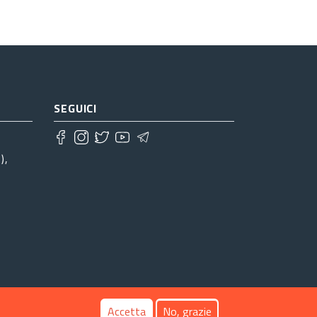
SEGUICI
),
Accetta
No, grazie