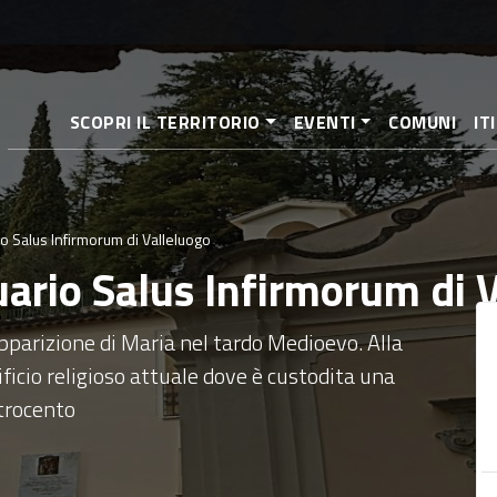
Salta
al
contenuto
principale
SCOPRI IL TERRITORIO
EVENTI
COMUNI
IT
io Salus Infirmorum di Valleluogo
uario Salus Infirmorum di 
apparizione di Maria nel tardo Medioevo. Alla
ificio religioso attuale dove è custodita una
trocento