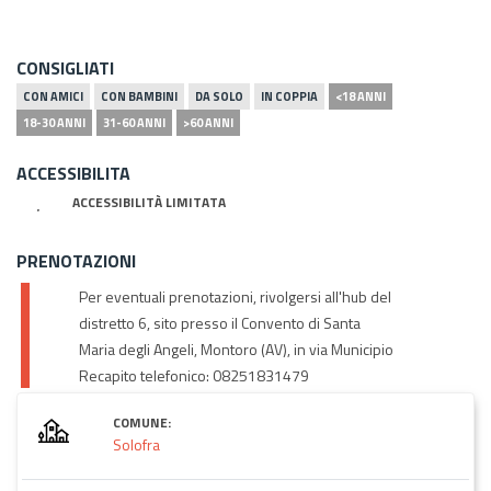
CONSIGLIATI
CON AMICI
CON BAMBINI
DA SOLO
IN COPPIA
<18 ANNI
18-30 ANNI
31-60 ANNI
>60 ANNI
ACCESSIBILITA
ACCESSIBILITÀ LIMITATA
PRENOTAZIONI
Per eventuali prenotazioni, rivolgersi all'hub del
distretto 6, sito presso il Convento di Santa
Maria degli Angeli, Montoro (AV), in via Municipio
Recapito telefonico: 08251831479
COMUNE:
Solofra