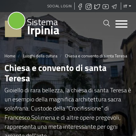
Salta
SOCIAL LOGIN
IT
al
Sistema
contenuto
Irpinia
principale
Home
Luoghi della cultura
Chiesa e convento di santa Teresa
Chiesa e convento di santa
Teresa
Gioiello di rara bellezza, la chiesa di santa Teresa è
un esempio della magnifica architettura sacra
solofrana. Custode della "Crocifissione" di
Francesco Solimena e di altre opere pregevoli,
rappresenta una meta interessante per ogni
amante dell'arte.