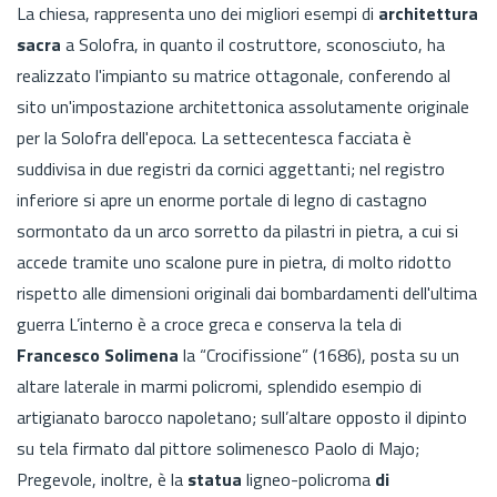
La chiesa, rappresenta uno dei migliori esempi di
architettura
sacra
a Solofra, in quanto il costruttore, sconosciuto, ha
realizzato l'impianto su matrice ottagonale, conferendo al
sito un'impostazione architettonica assolutamente originale
per la Solofra dell'epoca. La settecentesca facciata è
suddivisa in due registri da cornici aggettanti; nel registro
inferiore si apre un enorme portale di legno di castagno
sormontato da un arco sorretto da pilastri in pietra, a cui si
accede tramite uno scalone pure in pietra, di molto ridotto
rispetto alle dimensioni originali dai bombardamenti dell'ultima
guerra L’interno è a croce greca e conserva la tela di
Francesco Solimena
la “Crocifissione” (1686), posta su un
altare laterale in marmi policromi, splendido esempio di
artigianato barocco napoletano; sull’altare opposto il dipinto
su tela firmato dal pittore solimenesco Paolo di Majo;
Pregevole, inoltre, è la
statua
ligneo-policroma
di