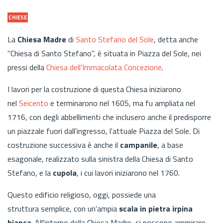
CHIESE
La
Chiesa Madre
di
Santo Stefano del Sole
, detta anche
"Chiesa di Santo Stefano", è situata in Piazza del Sole, nei
pressi della
Chiesa dell’Immacolata Concezione
.
I lavori per la costruzione di questa Chiesa iniziarono
nel
Seicento
e terminarono nel 1605, ma fu ampliata nel
1716, con degli abbellimenti che inclusero anche il predisporre
un piazzale fuori dall'ingresso, l'attuale Piazza del Sole. Di
costruzione successiva è anche il
campanile
, a base
esagonale, realizzato sulla sinistra della Chiesa di Santo
Stefano, e la
cupola
, i cui lavori iniziarono nel 1760.
Questo edificio religioso, oggi, possiede una
struttura semplice, con un'ampia
scala in pietra irpina
bianca
. All'interno della Chiesa Madre, si possono ammirare