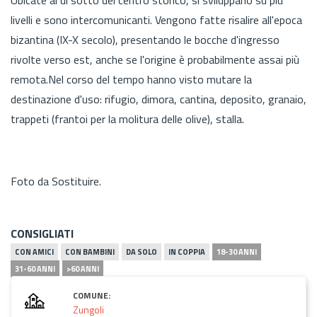
livelli e sono intercomunicanti. Vengono fatte risalire all'epoca
bizantina (IX-X secolo), presentando le bocche d'ingresso
rivolte verso est, anche se l'origine è probabilmente assai più
remota.Nel corso del tempo hanno visto mutare la
destinazione d'uso: rifugio, dimora, cantina, deposito, granaio,
trappeti (frantoi per la molitura delle olive), stalla.
Foto da Sostituire.
CONSIGLIATI
CON AMICI
CON BAMBINI
DA SOLO
IN COPPIA
18-30 ANNI
31-60 ANNI
>60 ANNI
COMUNE:
Zungoli