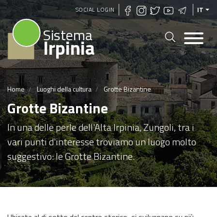
Salta
SOCIAL LOGIN
IT
al
Sistema
contenuto
Irpinia
principale
Home
Luoghi della cultura
Grotte Bizantine
Grotte Bizantine
In una delle perle dell'Alta Irpinia, Zungoli, tra i
vari punti d'interesse troviamo un luogo molto
suggestivo: le Grotte Bizantine.
Ubicate al di sotto del centro storico, si sviluppano su più