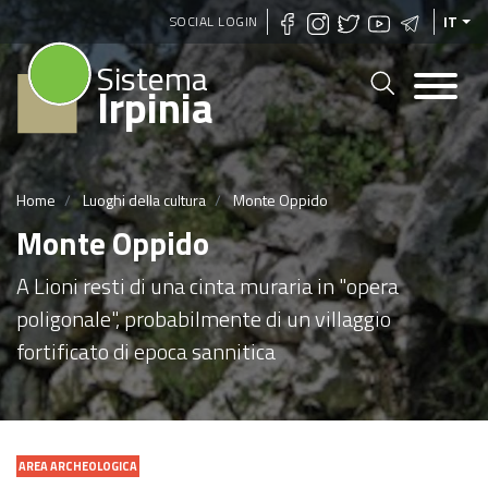
Salta
SOCIAL LOGIN
IT
al
Sistema
contenuto
Irpinia
principale
Home
Luoghi della cultura
Monte Oppido
Monte Oppido
A Lioni resti di una cinta muraria in "opera
poligonale", probabilmente di un villaggio
fortificato di epoca sannitica
AREA ARCHEOLOGICA