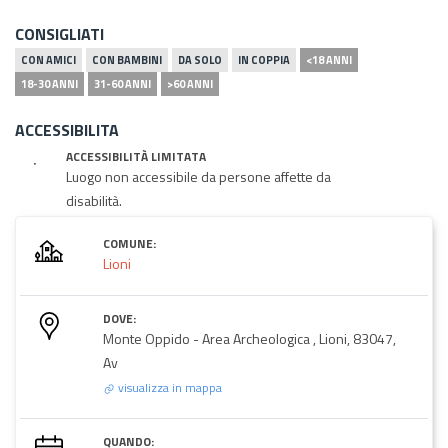
CONSIGLIATI
CON AMICI
CON BAMBINI
DA SOLO
IN COPPIA
<18 ANNI
18-30 ANNI
31-60 ANNI
>60 ANNI
ACCESSIBILITA
ACCESSIBILITÀ LIMITATA
Luogo non accessibile da persone affette da
disabilità.
COMUNE:
Lioni
DOVE:
Monte Oppido - Area Archeologica , Lioni, 83047,
Av
visualizza in mappa
QUANDO: