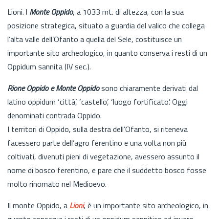
Lioni. l
Monte Oppido
, a 1033 mt. di altezza, con la sua
posizione strategica, situato a guardia del valico che collega
l’alta valle dell’Ofanto a quella del Sele, costituisce un
importante sito archeologico, in quanto conserva i resti di un
Oppidum sannita (IV sec.).
Rione Oppido e Monte Oppido
sono chiaramente derivati dal
latino oppidum ‘città’, ‘castello’, ‘luogo fortificato’. Oggi
denominati contrada Oppido.
I territori di Oppido, sulla destra dell’Ofanto, si riteneva
facessero parte dell’agro ferentino e una volta non più
coltivati, divenuti pieni di vegetazione, avessero assunto il
nome di bosco ferentino, e pare che il suddetto bosco fosse
molto rinomato nel Medioevo.
Il monte Oppido, a
Lioni
, è un importante sito archeologico, in
quanto conserva i resti di un oppidum sannitico ed invero