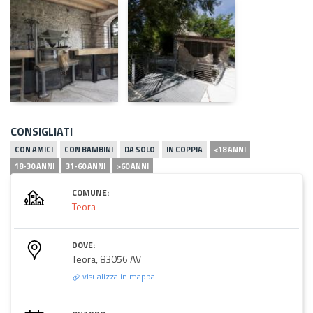
CONSIGLIATI
CON AMICI
CON BAMBINI
DA SOLO
IN COPPIA
<18 ANNI
18-30 ANNI
31-60 ANNI
>60 ANNI
COMUNE:
Teora
DOVE:
Teora, 83056 AV
visualizza in mappa