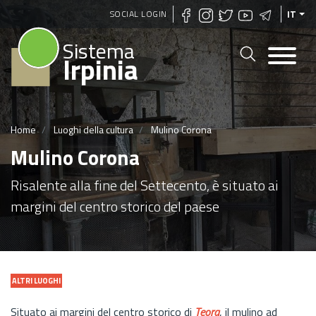
Salta
SOCIAL LOGIN
IT
al
Sistema
contenuto
Irpinia
principale
Home
Luoghi della cultura
Mulino Corona
Mulino Corona
Risalente alla fine del Settecento, è situato ai
margini del centro storico del paese
ALTRI LUOGHI
Situato ai margini del centro storico di
Teora
, il mulino ad