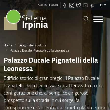
Salta
SOCIAL LOGIN
IT
al
Sistema
contenuto
Irpinia
principale
Home
Luoghi della cultura
Palazzo Ducale Pignatelli della Leonessa
Palazzo Ducale Pignatelli della
Leonessa
Edificio storico di gran pregio, il Palazzo Ducale
Pignatelli Della Leonessa è caratterizzato da una
configurazione che, al semplice e rigoroso
prospetto sulla strada in cui sorge, fa
corrispondere un’accentuata varietà planimetrica