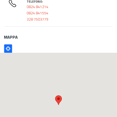
TELEFONO:
0824 841214
0824 841554
328 7503779
MAPPA
Poligono
GEO