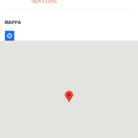
0825 422054
MAPPA
Poligono
GEO