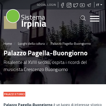
Salta
SOCIAL LOGIN
IT
al
Sistema
contenuto
Irpinia
principale
Home
Luoghi della cultura
Palazzo Pagella-Buongiorno
Palazzo Pagella-Buongiorno
Risalente al XVIII secolo, ospita i ricordi del
musicista Crescenzo Buongiorno
PALAZZI STORICI
Palazzo Pagella-Buongiorno
è un luogo di interesse storico