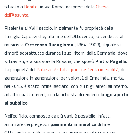
situato a
Bonito
, in Via Roma, nei pressi della
Chiesa
dell'Assunta
.
Risalente al
XVIII secolo, inizialmente fu proprietà della
famiglia Capozzi che, alla fine dell’Ottocento, lo vendette al
musicista
Crescenzo Buongiorno
(1864-1903), il quale vi
dimorò soprattutto durante i suoi ritorni dalla Germania, dove
si trasferì, e a sua sorella Rosaria, che sposò
Pietro Pagella
.
La proprietà del
Palazzo è stata, poi, trasferita in eredità
, di
generazione in generazione: per volontà di Ermelinda, morta
nel 2015, è stato infine lasciato, con tutti gli arredi all'interno,
ad altri quattro eredi, con la richiesta di renderlo
luogo aperto
al pubblico
.
Nell’edificio, composto da più vani, è possibile, infatti,
ammirare dei pregevoli
pavimenti in maiolica
di fine
Ottocento, in stile moresco, e numerose pietre romane