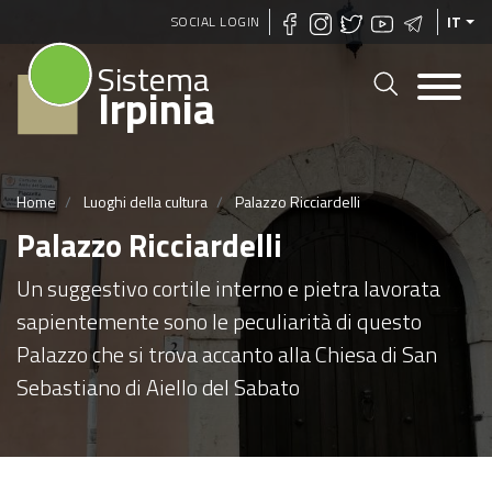
Salta
SOCIAL LOGIN
IT
al
Sistema
contenuto
Irpinia
principale
Home
Luoghi della cultura
Palazzo Ricciardelli
Palazzo Ricciardelli
Un suggestivo cortile interno e pietra lavorata
sapientemente sono le peculiarità di questo
Palazzo che si trova accanto alla Chiesa di San
Sebastiano di Aiello del Sabato