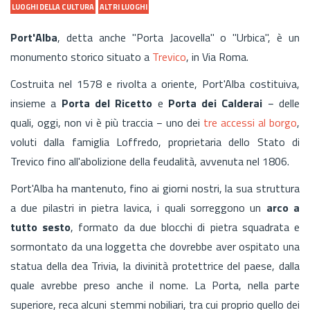
LUOGHI DELLA CULTURA
ALTRI LUOGHI
Port'Alba
, detta anche "Porta Jacovella" o "Urbica", è un
monumento storico situato a
Trevico
, in Via Roma.
Costruita nel 1578 e rivolta a oriente, Port'Alba costituiva,
insieme a
Porta del Ricetto
e
Porta dei Calderai
− delle
quali, oggi, non vi è più traccia − uno dei
tre accessi al borgo
,
voluti dalla famiglia Loffredo, proprietaria dello Stato di
Trevico fino all'abolizione della feudalità, avvenuta nel 1806.
Port'Alba ha mantenuto, fino ai giorni nostri, la sua struttura
a due pilastri in pietra lavica, i quali sorreggono
un
arco a
tutto sesto
, formato da due blocchi di pietra squadrata e
sormontato da una loggetta che dovrebbe aver ospitato una
statua della dea Trivia, la divinità protettrice del paese, dalla
quale avrebbe preso anche il nome. La Porta, nella parte
superiore, reca alcuni stemmi nobiliari, tra cui proprio quello dei