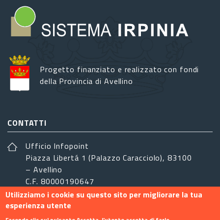
Progetto finanziato e realizzato con fondi
della Provincia di Avellino
CONTATTI
Ufficio Infopoint
Piazza Libertá 1 (Palazzo Caracciolo), 83100
– Avellino
C.F. 80000190647
Utilizziamo i cookie su questo sito per migliorare la tua
sistemairpinia@provincia.avellino.it
esperienza utente
SEGUICI
Facendo clic sul pulsante Accetta, l'utente accetta di farlo.