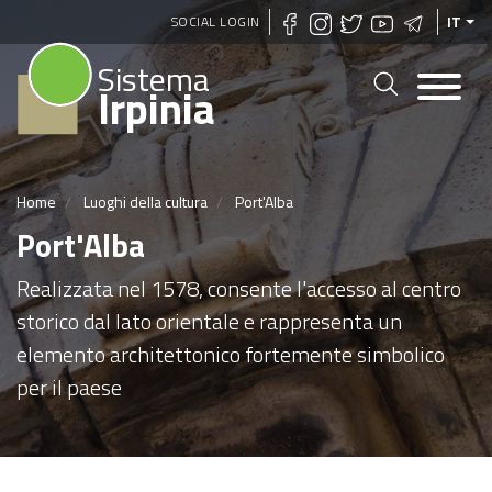
Salta
SOCIAL LOGIN
IT
al
Sistema
contenuto
Irpinia
principale
Home
Luoghi della cultura
Port'Alba
Port'Alba
Realizzata nel 1578, consente l'accesso al centro
storico dal lato orientale e rappresenta un
elemento architettonico fortemente simbolico
per il paese