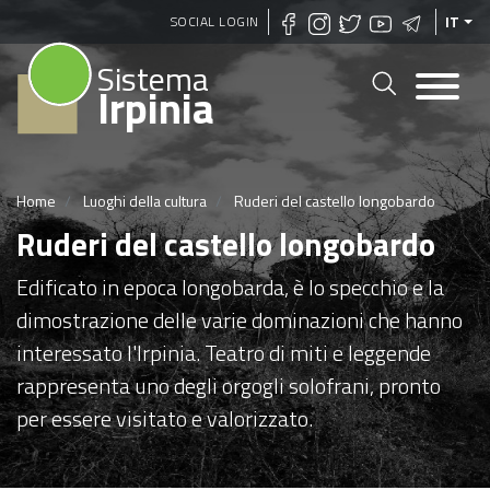
Salta
SOCIAL LOGIN
IT
al
Sistema
contenuto
Irpinia
principale
Home
Luoghi della cultura
Ruderi del castello longobardo
Ruderi del castello longobardo
Edificato in epoca longobarda, è lo specchio e la
dimostrazione delle varie dominazioni che hanno
interessato l'Irpinia. Teatro di miti e leggende
rappresenta uno degli orgogli solofrani, pronto
per essere visitato e valorizzato.