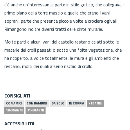
c'è anche un'interessante parte in stile gotico, che collegava il
primo piano della torre mastio a quelle che erano i vani
soprani, parte che presenta piccole volte a crociera ogivali.
Rimangono inoltre diversi tratti delle cinte murarie.
Molte parti e alcuni vani del castello restano celati sotto le
macerie dei crolli passati o sotto una folta vegetazione, che
ha ricoperto, a volte totalmente, le mura e gli ambienti che
restano, molti dei quali a serio rischio di crollo.
CONSIGLIATI
CON AMICI
CON BAMBINI
DA SOLO
IN COPPIA
<18 ANNI
18-30 ANNI
31-60 ANNI
ACCESSIBILITA