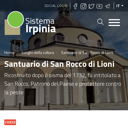
Salta
SOCIAL LOGIN
IT
al
Sistema
contenuto
Irpinia
principale
Home
Luoghi della cultura
Santuario di San Rocco di Lioni
Santuario di San Rocco di Lioni
Ricostruito dopo il sisma del 1732, fu intitolato a
San Rocco, Patrono del Paese e protettore contro
la peste
CHIESE