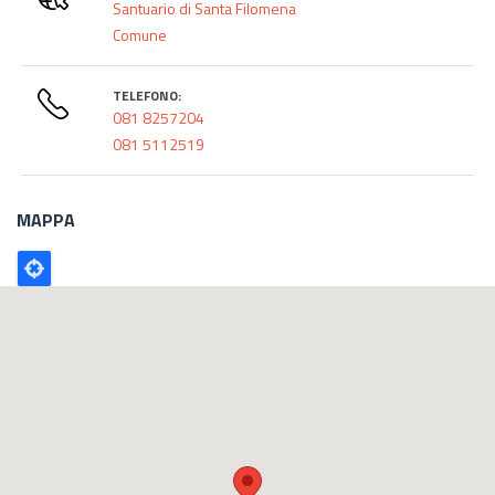
Santuario di Santa Filomena
Comune
TELEFONO:
081 8257204
081 5112519
MAPPA
Poligono
GEO