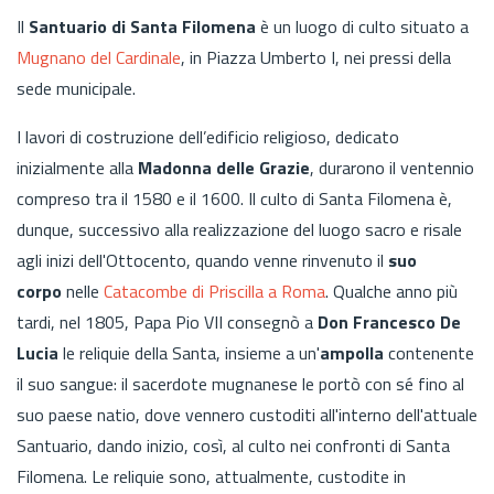
Il
Santuario di Santa Filomena
è un luogo di culto situato a
Mugnano del Cardinale
, in Piazza Umberto I, nei pressi della
sede municipale.
I lavori di costruzione dell’edificio religioso, dedicato
inizialmente alla
Madonna delle Grazie
, durarono il ventennio
compreso tra il 1580 e il 1600. Il culto di Santa Filomena è,
dunque, successivo alla realizzazione del luogo sacro e risale
agli inizi dell'Ottocento, quando venne rinvenuto il
suo
corpo
nelle
Catacombe di Priscilla a Roma
. Qualche anno più
tardi, nel 1805, Papa Pio VII consegnò a
Don Francesco De
Lucia
le reliquie della Santa, insieme a un'
ampolla
contenente
il suo sangue: il sacerdote mugnanese le portò con sé fino al
suo paese natio, dove vennero custoditi all'interno dell'attuale
Santuario, dando inizio, così, al culto nei confronti di Santa
Filomena. Le reliquie sono, attualmente, custodite in