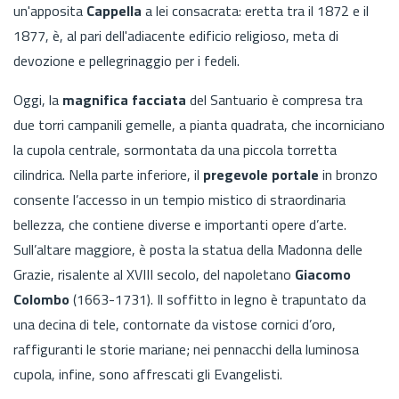
un'apposita
Cappella
a lei consacrata: eretta tra il 1872 e il
1877, è, al pari dell'adiacente edificio religioso, meta di
devozione e pellegrinaggio per i fedeli.
Oggi, la
magnifica facciata
del Santuario è compresa tra
due torri campanili gemelle, a pianta quadrata, che incorniciano
la cupola centrale, sormontata da una piccola torretta
cilindrica. Nella parte inferiore, il
pregevole portale
in bronzo
consente l’accesso in un tempio mistico di straordinaria
bellezza, che contiene diverse e importanti opere d’arte.
Sull’altare maggiore, è posta la statua della Madonna delle
Grazie, risalente al XVIII secolo, del napoletano
Giacomo
Colombo
(1663-1731). Il soffitto in legno è trapuntato da
una decina di tele, contornate da vistose cornici d’oro,
raffiguranti le storie mariane; nei pennacchi della luminosa
cupola, infine, sono affrescati gli Evangelisti.