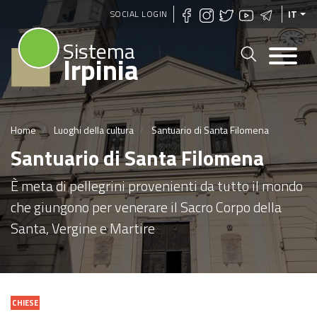
Salta
SOCIAL LOGIN
IT
al
Sistema
contenuto
Irpinia
principale
Home
Luoghi della cultura
Santuario di Santa Filomena
Santuario di Santa Filomena
È meta di pellegrini provenienti da tutto il mondo
che giungono per venerare il Sacro Corpo della
Santa, Vergine e Martire
CHIESE