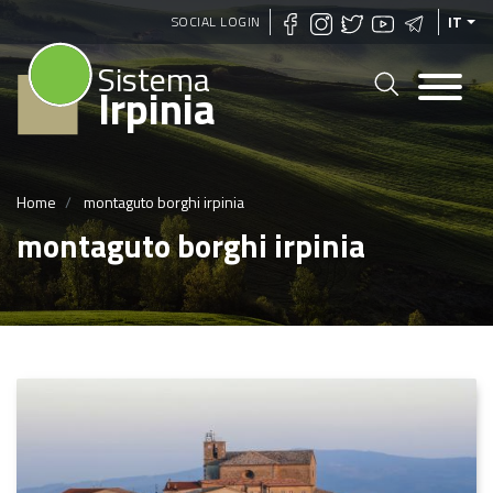
Salta
SOCIAL LOGIN
IT
al
Sistema
contenuto
Irpinia
principale
Home
montaguto borghi irpinia
montaguto borghi irpinia