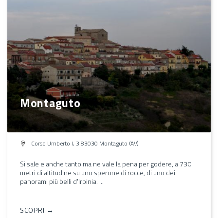
Montaguto
Corso Umberto I, 3 83030 Montaguto (AV)
Si sale e anche tanto ma ne vale la pena per godere, a 730
metri di altitudine su uno sperone di rocce, di uno dei
panorami più belli d'Irpinia. ...
SCOPRI →