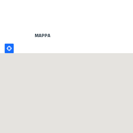
MAPPA
Poligono
GEO