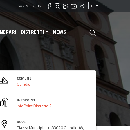
SOCIAL LOGIN
IT
INERARI
DISTRETTI
NEWS
COMUNE:
Quindici
INFOPOINT:
InfoPoint Distretto 2
DOVE:
Piazza Municipio, 1, 83020 Quindici AV,