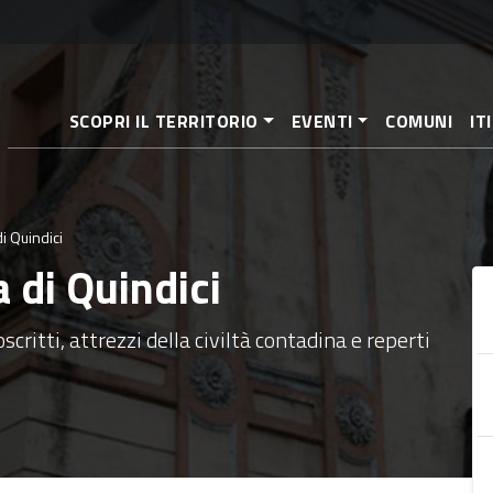
Salta
al
contenuto
principale
SCOPRI IL TERRITORIO
EVENTI
COMUNI
IT
i Quindici
 di Quindici
critti, attrezzi della civiltà contadina e reperti