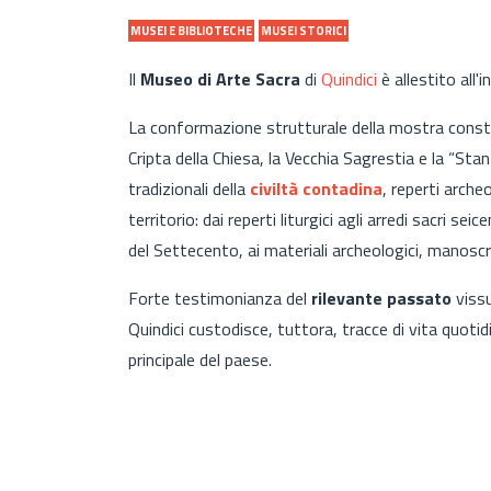
MUSEI E BIBLIOTECHE
MUSEI STORICI
Il
Museo di Arte Sacra
di
Quindici
è allestito all'
La conformazione strutturale della mostra const
Cripta della Chiesa, la Vecchia Sagrestia e la “Stan
tradizionali della
civiltà
contadina
, reperti arche
territorio: dai reperti liturgici agli arredi sacri se
del Settecento, ai materiali archeologici, manoscrit
Forte testimonianza del
rilevante passato
vissu
Quindici custodisce, tuttora, tracce di vita quotid
principale del paese.