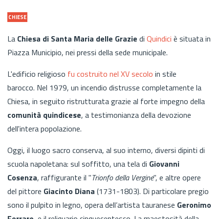
CHIESE
La
Chiesa di Santa Maria delle Grazie
di
Quindici
è situata in
Piazza Municipio, nei pressi della sede municipale.
L'edificio religioso
fu costruito nel XV secolo
in stile
barocco. Nel 1979, un incendio distrusse completamente la
Chiesa, in seguito ristrutturata grazie al forte impegno della
comunità quindicese
, a testimonianza della devozione
dell'intera popolazione.
Oggi, il luogo sacro conserva, al suo interno, diversi dipinti di
scuola napoletana: sul soffitto, una tela di
Giovanni
Cosenza
, raffigurante il "
Trionfo della Vergine
", e altre opere
del pittore
Giacinto Diana
(1731-1803). Di particolare pregio
sono il pulpito in legno, opera dell’artista tauranese
Geronimo
Ferraro
, e il reliquario cinquecentesco. La maestosità della