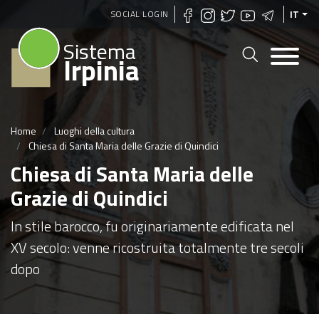
Salta
SOCIAL LOGIN
IT
al
Sistema
contenuto
Irpinia
principale
Home
Luoghi della cultura
Chiesa di Santa Maria delle Grazie di Quindici
Chiesa di Santa Maria delle
Grazie di Quindici
In stile barocco, fu originariamente edificata nel
XV secolo: venne ricostruita totalmente tre secoli
dopo