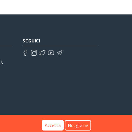
SEGUICI
),
Accetta
No, grazie