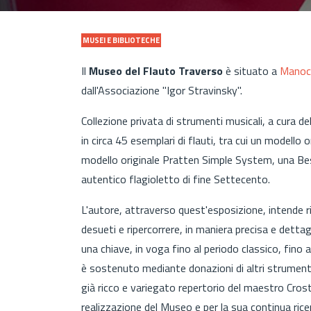
MUSEI E BIBLIOTECHE
Il
Museo del Flauto Traverso
è situato a
Manoca
dall'Associazione "Igor Stravinsky".
Collezione privata di strumenti musicali, a cura d
in circa 45 esemplari di flauti, tra cui un modello
modello originale Pratten Simple System, una Bes
autentico flagioletto di fine Settecento.
L'autore, attraverso quest'esposizione, intende ri
desueti e ripercorrere, in maniera precisa e dettagl
una chiave, in voga fino al periodo classico, fino
è sostenuto mediante donazioni di altri strumenti 
già ricco e variegato repertorio del maestro Cros
realizzazione del Museo e per la sua continua ric