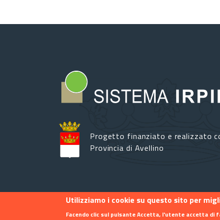
Progetto finanziato e realizzato c
Provincia di Avellino
Utilizziamo i cookie su questo sito per mig
Footer menu
Contatti
Info
Privacy
Facendo clic sul pulsante Accetta, l'utente accetta di f