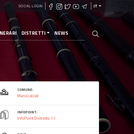
SOCIAL LOGIN
IT
INERARI
DISTRETTI
NEWS
COMUNE:
Manocalzati
INFOPOINT:
InfoPoint Distretto 11