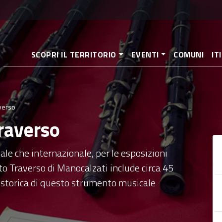
Salta
al
contenuto
principale
SCOPRI IL TERRITORIO
EVENTI
COMUNI
IT
verso
raverso
nale che internazionale, per le esposizioni
uto Traverso di Manocalzati include circa 45
 storica di questo strumento musicale