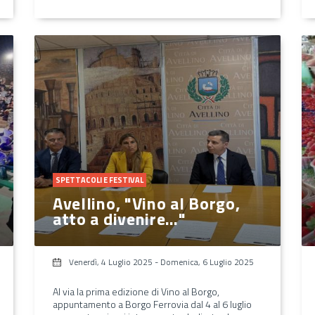
SPETTACOLI E FESTIVAL
Avellino, "Vino al Borgo,
atto a divenire…"
Venerdì, 4 Luglio 2025
-
Domenica, 6 Luglio 2025
Al via la prima edizione di Vino al Borgo,
appuntamento a Borgo Ferrovia dal 4 al 6 luglio