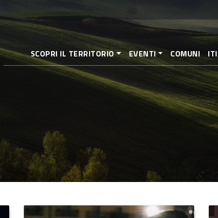
Salta
al
contenuto
principale
SCOPRI IL TERRITORIO
EVENTI
COMUNI
IT