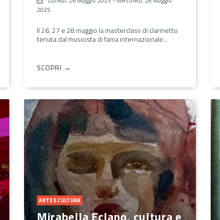
Lunedì, 26 Maggio 2025
-
Mercoledì, 28 Maggio
2025
Il 26, 27 e 28 maggio la masterclass di clarinetto
tenuta dal musicista di fama internazionale...
SCOPRI →
ARTE E CULTURA
Mirabella Eclano, cultura e