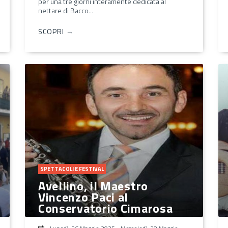
per una tre giorni interamente dedicata al
nettare di Bacco...
SCOPRI →
SPETTACOLI E FESTIVAL
Avellino, il Maestro
Vincenzo Paci al
Conservatorio Cimarosa