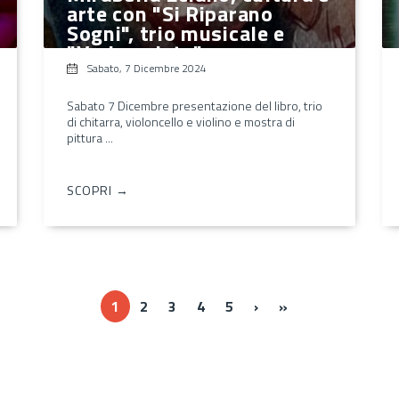
arte con "Si Riparano
Sogni", trio musicale e
"Verbavelata"
Sabato, 7 Dicembre 2024
Sabato 7 Dicembre presentazione del libro, trio
di chitarra, violoncello e violino e mostra di
pittura ...
SCOPRI →
››
Ultima »
1
2
3
4
5
›
»