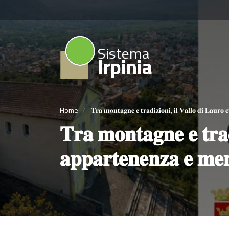
Sistema
Irpinia
Home
𝐓𝐫𝐚 𝐦𝐨𝐧𝐭𝐚𝐠𝐧𝐞 𝐞 𝐭𝐫𝐚𝐝𝐢𝐳𝐢𝐨𝐧𝐢, 𝐢𝐥 𝐕𝐚𝐥𝐥𝐨 𝐝𝐢 𝐋𝐚𝐮𝐫𝐨 𝐜
𝐓𝐫𝐚 𝐦𝐨𝐧𝐭𝐚𝐠𝐧𝐞 𝐞 𝐭𝐫𝐚𝐝
𝐚𝐩𝐩𝐚𝐫𝐭𝐞𝐧𝐞𝐧𝐳𝐚 𝐞 𝐦𝐞𝐦