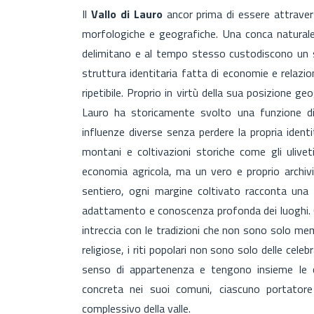
Il
Vallo di Lauro
ancor prima di essere attravers
morfologiche e geografiche. Una conca naturale
delimitano e al tempo stesso custodiscono un 
struttura identitaria fatta di economie e relazio
ripetibile. Proprio in virtù della sua posizione geog
Lauro ha storicamente svolto una funzione di
influenze diverse senza perdere la propria identit
montani e coltivazioni storiche come gli ulivet
economia agricola, ma un vero e proprio archiv
sentiero, ogni margine coltivato racconta una 
adattamento e conoscenza profonda dei luoghi. Qu
intreccia con le tradizioni che non sono solo mem
religiose, i riti popolari non sono solo delle cel
senso di appartenenza e tengono insieme le c
concreta nei suoi comuni, ciascuno portatore d
complessivo della valle.