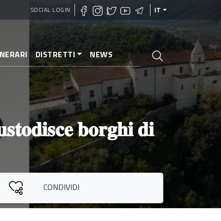
SOCIAL LOGIN
IT
INERARI
DISTRETTI
NEWS
𝐬𝐭𝐨𝐝𝐢𝐬𝐜𝐞 𝐛𝐨𝐫𝐠𝐡𝐢 𝐝𝐢
CONDIVIDI