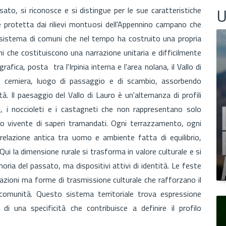
U
ato, si riconosce e si distingue per le sue caratteristiche
 protetta dai rilievi montuosi dell'Appennino campano che
sistema di comuni che nel tempo ha costruito una propria
ni che costituiscono una narrazione unitaria e difficilmente
rafica, posta tra l'Irpinia interna e l'area nolana, il Vallo di
 cerniera, luogo di passaggio e di scambio, assorbendo
à. Il paesaggio del Vallo di Lauro è un'alternanza di profili
i, i noccioleti e i castagneti che non rappresentano solo
io vivente di saperi tramandati. Ogni terrazzamento, ogni
relazione antica tra uomo e ambiente fatta di equilibrio,
i la dimensione rurale si trasforma in valore culturale e si
oria del passato, ma dispositivi attivi di identità. Le feste
ebrazioni ma forme di trasmissione culturale che rafforzano il
omunità. Questo sistema territoriale trova espressione
i una specificità che contribuisce a definire il profilo