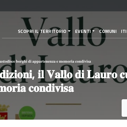
Salta
al
contenuto
principale
SCOPRI IL TERRITORIO
EVENTI
COMUNI
IT
𝐮𝐬𝐭𝐨𝐝𝐢𝐬𝐜𝐞 𝐛𝐨𝐫𝐠𝐡𝐢 𝐝𝐢 𝐚𝐩𝐩𝐚𝐫𝐭𝐞𝐧𝐞𝐧𝐳𝐚 𝐞 𝐦𝐞𝐦𝐨𝐫𝐢𝐚 𝐜𝐨𝐧𝐝𝐢𝐯𝐢𝐬𝐚
𝐳𝐢𝐨𝐧𝐢, 𝐢𝐥 𝐕𝐚𝐥𝐥𝐨 𝐝𝐢 𝐋𝐚𝐮𝐫𝐨 𝐜
𝐨𝐫𝐢𝐚 𝐜𝐨𝐧𝐝𝐢𝐯𝐢𝐬𝐚