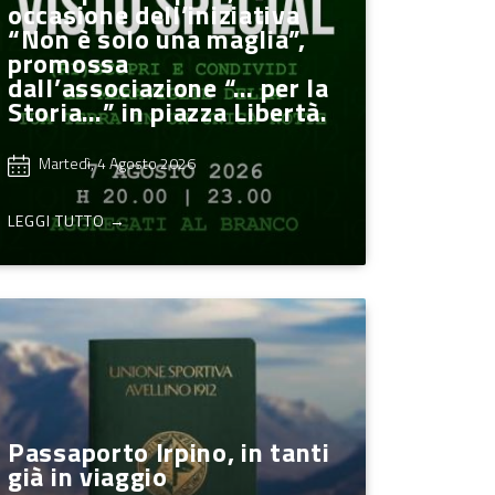
occasione dell’iniziativa
“Non è solo una maglia”,
promossa
dall’associazione “… per la
Storia…” in piazza Libertà.
Martedì, 4 Agosto 2026
LEGGI TUTTO →
Passaporto Irpino, in tanti
già in viaggio