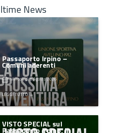
ltime News
Passaporto Irpino –
Comuni aderenti
Mercoledì, 5 Agosto 2026
LEGGI TUTTO →
VISTO SPECIAL sul
Passaporto Irpino, in