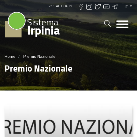
Salta
SOCIAL LOGIN
IT
al
Sistema
contenuto
Irpinia
principale
Home
Premio Nazionale
Premio Nazionale