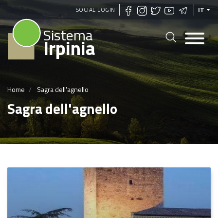
Salta
SOCIAL LOGIN
IT
al
Sistema
contenuto
Irpinia
principale
Home
Sagra dell'agnello
Sagra dell'agnello