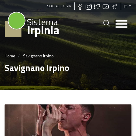
Salta
SOCIAL LOGIN
IT
al
Sistema
contenuto
Irpinia
principale
Home
Savignano Irpino
Savignano Irpino