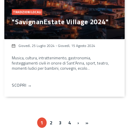
TRADIZIONI LOCALI
"SavignanEstate Village 2024"
Giovedì, 25 Luglio 2024
-
Giovedì, 15 Agosto 2024
Musica, cultura, intrattenimento, gastronomia,
festeggiamenti civili in onore di Sant'Anna, sport, teatro,
momenti ludici per bambini, convegni, ecolo...
SCOPRI →
››
Ultima »
1
2
3
4
›
»