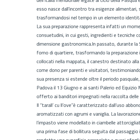
esso nasce dall’incontro tra esigenze alimentari, 
trasformandosi nel tempo in un elemento identitar
La sua preparazione rappresenta infatti un momen
consuetudini, in cui gesti, ingredienti e tecniche 
dimensione gastronomica.In passato, durante la S
forno di quartiere, trasformando la preparazione in 
collocati nella mappata, il canestro destinato al
come dono per parenti e visitatori, testimoniando 
sua presenza si estende oltre il periodo pasquale
Padova il 13 Giugno e ai santi Palerio ed Equizio
offerto ai banditori impegnati nella raccolta delle
Il “tarall’ cu ll’ove”è caratterizzato dall’uso abb
aromatizzati con agrumi e vaniglia. La lavorazione
l’impasto viene modellato in ciambelle attorciglia
una prima fase di bollitura seguita dal passaggio 
prodotto una superficie screpolata e quasi sfogliat