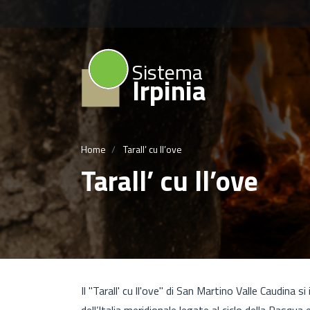
Sistema
Irpinia
Home
Tarall’ cu ll’ove
Tarall’ cu ll’ove
Il "Tarall' cu ll'ove" di San Martino Valle Caudina s
dell’Italia meridionale legate al ciclo della Pasqu