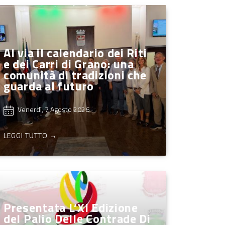
Al via il calendario dei Riti
e dei Carri di Grano: una
comunità di tradizioni che
guarda al futuro
Venerdì, 7 Agosto 2026
LEGGI TUTTO →
Presentata L’XI Edizione
del Palio Delle Contrade Di