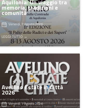
Aquilonia: Un viaggio tra
memoria, tradizioni e
comunità
Venerdì, 7 Agosto 2026
LEGGI TUTTO →
Avellino Estate in Città
2026
Venerdì, 7 Agosto 2026