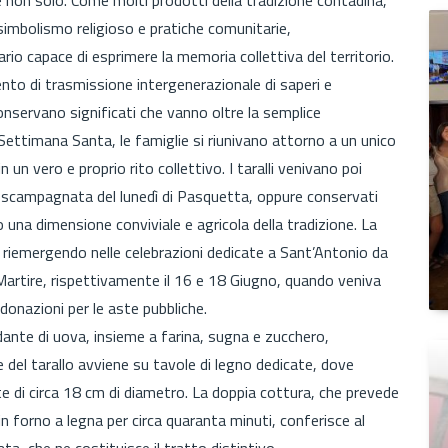
simbolismo religioso e pratiche comunitarie,
io capace di esprimere la memoria collettiva del territorio.
to di trasmissione intergenerazionale di saperi e
conservano significati che vanno oltre la semplice
ettimana Santa, le famiglie si riunivano attorno a un unico
un vero e proprio rito collettivo. I taralli venivano poi
la scampagnata del lunedì di Pasquetta, oppure conservati
una dimensione conviviale e agricola della tradizione. La
, riemergendo nelle celebrazioni dedicate a Sant’Antonio da
 Martire, rispettivamente il 16 e 18 Giugno, quando veniva
 donazioni per le aste pubbliche.
ondante di uova, insieme a farina, sugna e zucchero,
 del tarallo avviene su tavole di legno dedicate, dove
te di circa 18 cm di diametro. La doppia cottura, che prevede
in forno a legna per circa quaranta minuti, conferisce al
a, che ne costituisce il tratto distintivo.