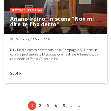
SPETTACOLI E FESTIVAL
Ariano Irpino: in scena "Non mi
dire te l'ho detto"
Domenica, 17 Marzo 2024
Il 17 Marzo quinto spettacolo della Compagnia SulReale, in
cui sarà protagonista l'Associazione Teatrale Artemanus. La
commedia di Paolo Caiazzo è inc...
SCOPRI →
››
Ultima »
1
2
3
4
5
›
»