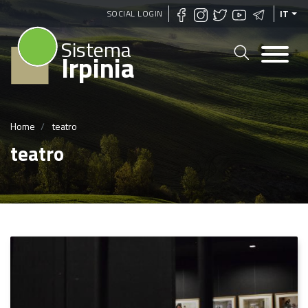
Salta
SOCIAL LOGIN
IT
al
Sistema
contenuto
Irpinia
principale
Home
teatro
teatro