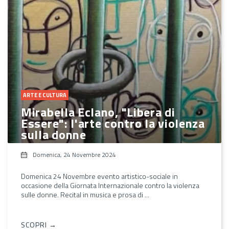
ARTE E CULTURA
Mirabella Eclano, "Libera di
Essere": l'arte contro la violenza
sulla donne
Domenica, 24 Novembre 2024
Domenica 24 Novembre evento artistico-sociale in
occasione della Giornata Internazionale contro la violenza
sulle donne. Recital in musica e prosa di ...
SCOPRI →